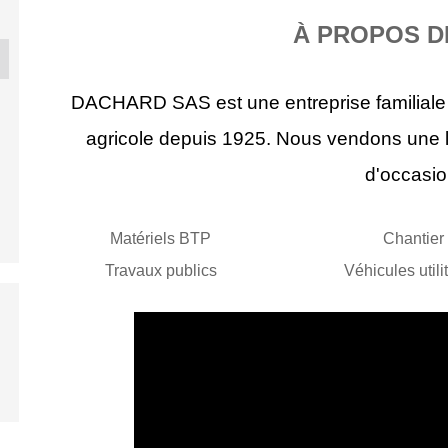
À PROPOS D
ND T7.190
NEW HOLLAND T6.145
BKT 520/85R42
TAIL'NE
.
A...
DACHARD SAS est une entreprise familiale s
9
2017
-
20
agricole depuis 1925. Nous vendons une 
0 €
56 000 €
1 950 €
1 80
d'occasi
Matériels BTP
Chantier
Travaux publics
Véhicules utili