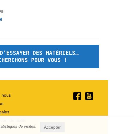
M
D’ESSAYER DES MATÉRIELS…
CHERCHONS POUR VOUS !
e nous
us
gales
 confidentialité
atistiques de visites.
Accepter