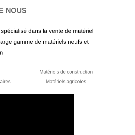
E NOUS
T 3160
pécialisé dans la vente de matériel
07
large gamme de matériels neufs et
0 €
on
Matériels de construction
taires
Matériels agricoles