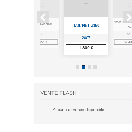
D T6.145
NEW HOLLA
BKT 520/85R42
TAIL'NET 3160
.
A..
7
-
201
2007
0 €
1 950 €
57 40
1 800 €
VENTE FLASH
Aucune annonce disponible