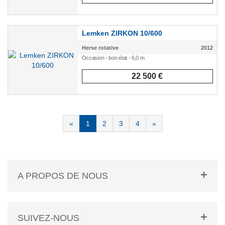
Lemken ZIRKON 10/600
Herse rotative
2012
Occasion - bon état - 6,0 m
22 500 €
«
1
2
3
4
»
A PROPOS DE NOUS
SUIVEZ-NOUS