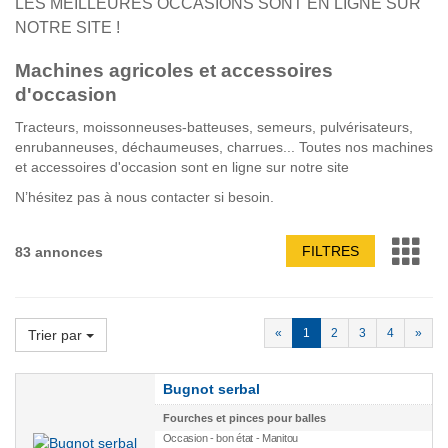
LES MEILLEURES OCCASIONS SONT EN LIGNE SUR
NOTRE SITE !
Machines agricoles et accessoires
d'occasion
Tracteurs, moissonneuses-batteuses, semeurs, pulvérisateurs,
enrubanneuses, déchaumeuses, charrues... Toutes nos machines
et accessoires d'occasion sont en ligne sur notre site
N’hésitez pas à nous contacter si besoin.
FILTRES
83 annonces
«
1
2
3
4
»
Trier par
Bugnot serbal
Fourches et pinces pour balles
Occasion - bon état - Manitou