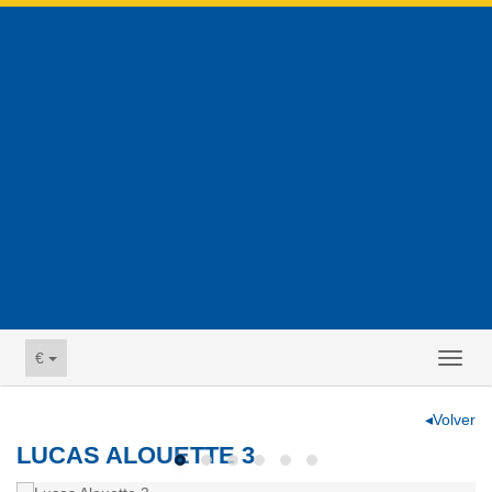
€
Toggl
naviga
◂Volver
LUCAS ALOUETTE 3