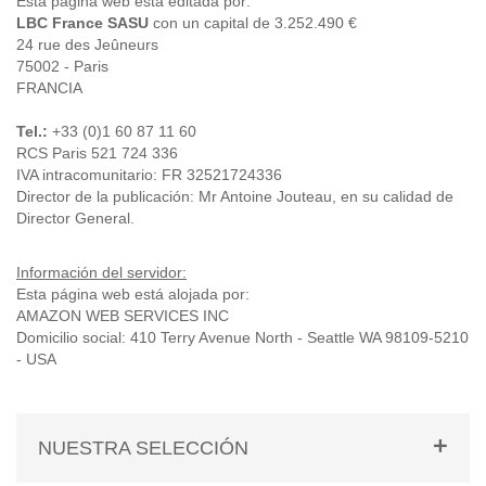
Esta página web está editada por:
LBC France SASU
con un capital de 3.252.490 €
24 rue des Jeûneurs
75002 - Paris
FRANCIA
Tel.:
+33 (0)1 60 87 11 60
RCS Paris 521 724 336
IVA intracomunitario: FR 32521724336
Director de la publicación: Mr Antoine Jouteau, en su calidad de
Director General.
Información del servidor:
Esta página web está alojada por:
AMAZON WEB SERVICES INC
Domicilio social: 410 Terry Avenue North - Seattle WA 98109-5210
- USA
NUESTRA SELECCIÓN