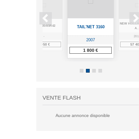
D T6.145
NEW HOLLA
BKT 520/85R42
TAIL'NET 3160
.
A..
7
-
201
2007
0 €
1 950 €
57 40
1 800 €
VENTE FLASH
Aucune annonce disponible