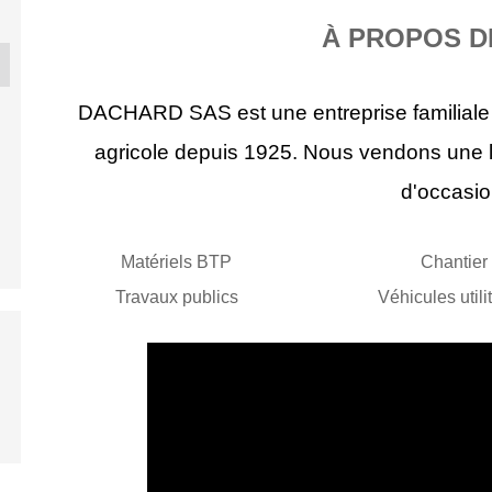
À PROPOS D
ND T7.190
NEW HOLLAND T6.145
BKT 520/85R42
TAIL'NE
.
A...
DACHARD SAS est une entreprise familiale s
9
2017
-
20
agricole depuis 1925. Nous vendons une 
0 €
56 000 €
1 950 €
1 80
d'occasi
Matériels BTP
Chantier
Travaux publics
Véhicules utili