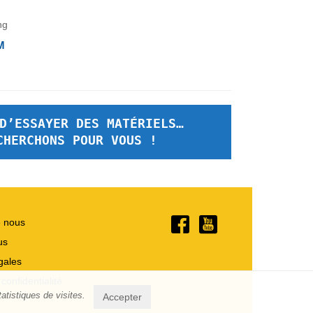
M
D’ESSAYER DES MATÉRIELS…
CHERCHONS POUR VOUS !
e nous
us
gales
 confidentialité
atistiques de visites.
Accepter