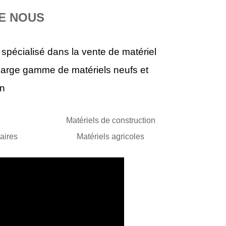
E NOUS
T 3160
pécialisé dans la vente de matériel
07
large gamme de matériels neufs et
0 €
on
Matériels de construction
taires
Matériels agricoles