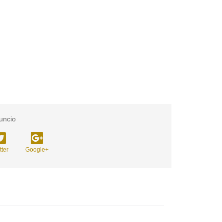
uncio
tter
Google+