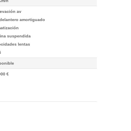
Km/h
levación av
 delantero amortiguado
matización
ina suspendida
ocidades lentas
S
ponible
000 €