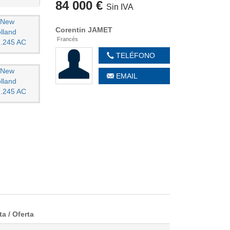
84 000 €
Sin IVA
Corentin
JAMET
Francés
TELÉFONO
T 3160
EMAIL
07
0 €
ta / Oferta