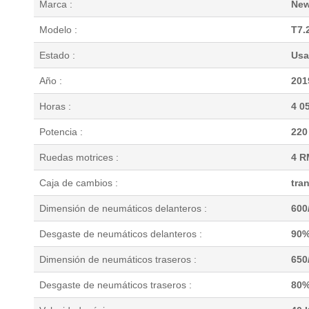
Marca :
New
Modelo :
T7.
Estado :
Usa
Año :
201
Horas :
4 0
Potencia :
220
Ruedas motrices :
4 R
Caja de cambios :
tra
Dimensión de neumáticos delanteros :
600
Desgaste de neumáticos delanteros :
90
Dimensión de neumáticos traseros :
650
Desgaste de neumáticos traseros :
80