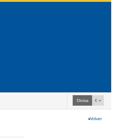
Divisa
€
◂Volver