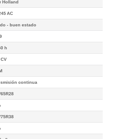
 Holland
245 AC
do - buen estado
9
50 h
 CV
M
nsmisión continua
/65R28
%
/75R38
%