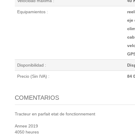
Velocidad máxima :
40 
Equipamientos :
ree
eje
cli
cab
vel
GP
Disponibilidad :
Dis
Precio (Sin IVA) :
84 
COMENTARIOS
Tracteur en parfait etat de fonctionnement
Annee 2019
4050 heures