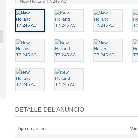
ND T7.190
NEW HOLLAND T6.145
BKT 520/85R42
TAIL'NE
.
A...
9
2017
-
20
0 €
56 000 €
1 950 €
1 80
DETALLE DEL ANUNCIO
Tipo de anuncio :
Ven