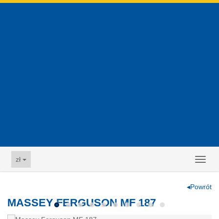
zł
Toggl
naviga
◂Powrót
MASSEY FERGUSON MF 187