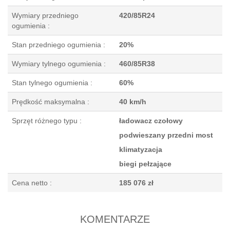
Wymiary przedniego
420/85R24
ogumienia :
Stan przedniego ogumienia :
20%
Wymiary tylnego ogumienia :
460/85R38
Stan tylnego ogumienia :
60%
Prędkość maksymalna :
40 km/h
Sprzęt różnego typu :
ładowacz czołowy
podwieszany przedni most
klimatyzacja
biegi pełzające
Cena netto :
185 076 zł
KOMENTARZE