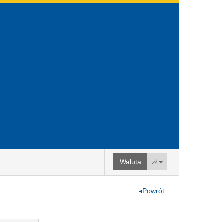
Waluta
zł
◂Powrót