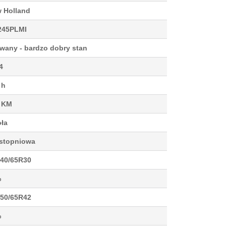
 Holland
245PLMI
wany - bardzo dobry stan
4
 h
 KM
oła
stopniowa
40/65R30
%
50/65R42
%