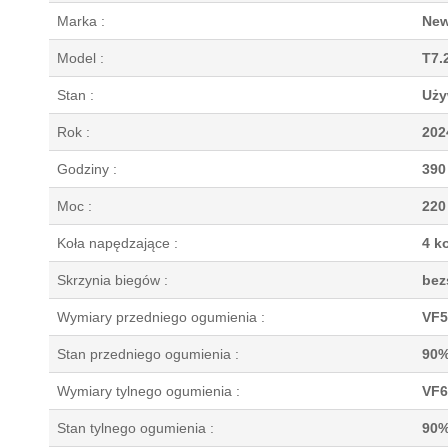
Marka :
New
Model :
T7.
Stan :
Uży
Rok :
202
Godziny :
390
Moc :
220
Koła napędzające :
4 k
Skrzynia biegów :
bez
Wymiary przedniego ogumienia :
VF5
Stan przedniego ogumienia :
90
Wymiary tylnego ogumienia :
VF6
Stan tylnego ogumienia :
90