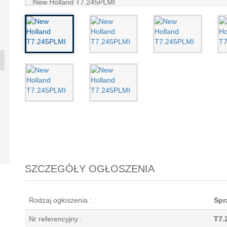
ND T7.190
NEW HOLLAND T6.145
BKT 520/85R42
TAIL'NE
.
A...
9
2017
-
20
6 zł
240 884 zł
8 388 zł
7 74
SZCZEGÓŁY OGŁOSZENIA
Rodzaj ogłoszenia :
Spr
Nr referencyjny :
T7.