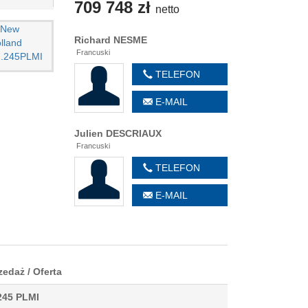
709 748 zł
netto
Richard
NESME
Francuski
TELEFON
T 3160
E-MAIL
07
Julien
DESCRIAUX
3 zł
Francuski
TELEFON
E-MAIL
zedaż / Oferta
245 PLMI