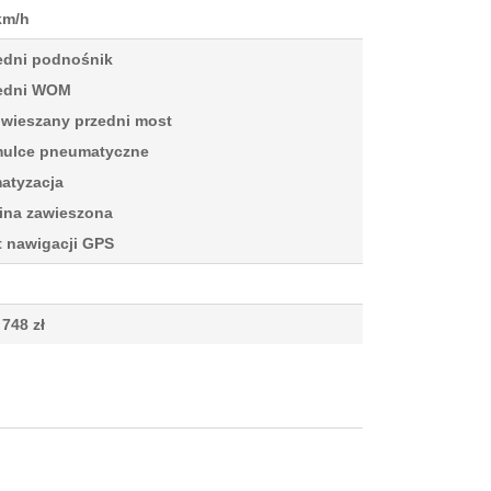
km/h
edni podnośnik
edni WOM
wieszany przedni most
ulce pneumatyczne
matyzacja
ina zawieszona
t nawigacji GPS
 748 zł