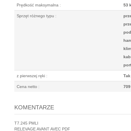
Prędkość maksymalna :
53 
Sprzęt różnego typu :
prz
prz
pod
ham
kli
kab
por
z pierwszej ręki :
Tak
Cena netto :
709
KOMENTARZE
T7.245 PMLI
RELEVAGE AVANT AVEC PDF