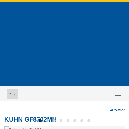
zł
Toggl
naviga
◂Powrót
KUHN GF8702MH